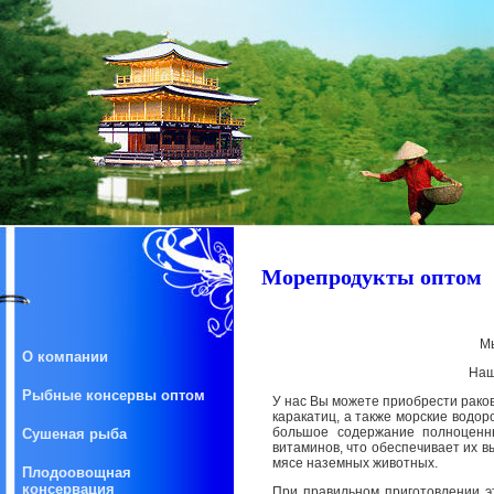
Морепродукты оптом
Мы
О компании
Наш
Рыбные консервы оптом
У нас Вы можете приобрести раков,
каракатиц, а также морские водор
большое содержание полноценны
Сушеная рыба
витаминов, что обеспечивает их в
мясе наземных животных.
Плодоовощная
консервация
При правильном приготовлении э