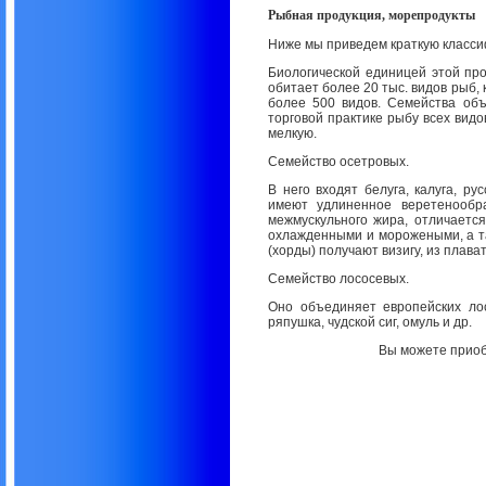
Рыбная продукция, морепродукты
Ниже мы приведем краткую класси
Биологической единицей этой пр
обитает более 20 тыс. видов рыб,
более 500 видов. Семейства об
торговой практике рыбу всех вид
мелкую.
Семейство осетровых.
В него входят белуга, калуга, ру
имеют удлиненное веретенообр
межмускульного жира, отличаетс
охлажденными и морожеными, а та
(хорды) получают визигу, из плав
Семейство лососевых.
Оно объединяет европейских лос
ряпушка, чудской сиг, омуль и др.
Вы можете приоб