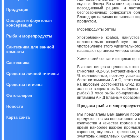
вкусные блюда. Во многих странах
повседневный рацион, и част
Продукция
беспозвоночных содержится бол
Благодаря наличию полиненасыщен
Овощная и фруктовая
продуктом.
консервация
Морепродукты оптом
Рыба и морепродукты
Употребление крабов, лангусто
положительно воздействует на
употребление этого удивительного
Сантехника для ванной
насыщают организм минеральными с
комнаты
Химический состав и пищевая цен
Сантехника
Высокая пищевая ценность этого п
гликогена -0,2-0,9, экстрактивных 
Средства личной гигиены
% полноценные, поэтому усваива
богат витаминами А и О, легко ок
Средства гигиены
на вкусовые достоинства блюд и
зольных веществ рыбы найдены п
рыбах).В мясе рыбы обнаружены в
Фотогалерея
витамины А и Д (главным образом в
Продажа рыбы и морепродукт
Новости
Мы предлагаем Вам данную продук
Карта сайта
продуктов весьма непостоянен и с
количества и качества кормов в 
время наиболее важное промысло
карповых, окуневых, тресковых, 
зубатковых, кефалевых, бычковых,